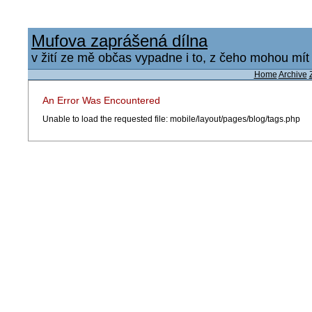
Mufova zaprášená dílna
v žití ze mě občas vypadne i to, z čeho mohou mít u
Home
Archive
An Error Was Encountered
Unable to load the requested file: mobile/layout/pages/blog/tags.php