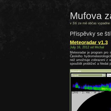
Mufova z
v žití ze mě občas vypadne i
Příspěvky se št
Meteoradar v1.3
July 16, 2012 od Michal
Meteoradar je program pro 
Českého hydrometeorologic
než umožnuje zobrazení z w
spouštět probližeč a hledat