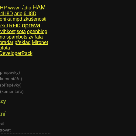
HAM
HP
www
rádio
4H8D
ario
6H8D
onika
mpd
zkušenosti
oprava
exif
RFID
vlhkost
sota
openblog
ino
spambots
zvířata
oradar
překlad
Mironet
plota
eveloperPack
příspěvky)
komentáře)
(příspěvky)
(komentáře)
zy
tní
sit
trovat