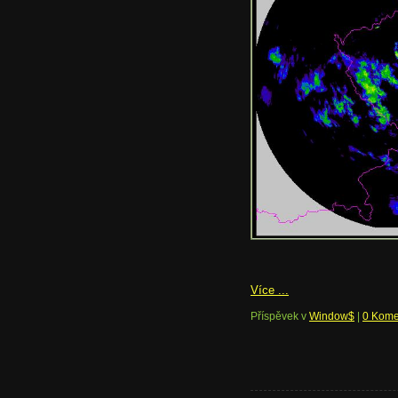
Více ...
Příspěvek v
Window$
|
0 Kome