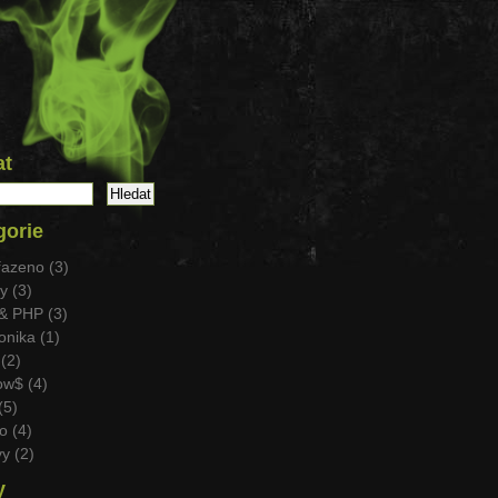
at
gorie
azeno (3)
 (3)
& PHP (3)
nika (1)
(2)
w$ (4)
(5)
o (4)
y (2)
y