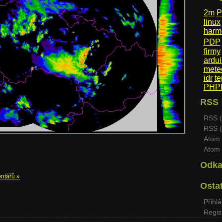
2m
P
linux
harm
PDP
firmy
ardu
mete
idr
te
PHPD
RSS
RSS (
RSS (
Atom 
Atom 
Odka
ntářů »
Osta
Přihlá
Regis