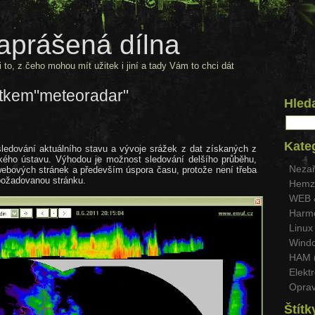
aprášená dílna
 to, z čeho mohou mít užitek i jiní a tady Vám to chci dát
ítkem"meteoradar"
Hled
Kate
sledování aktuálního stavu a vývoje srážek z dat získaných z
kého ústavu. Výhodou je možnost sledování delšího průběhu,
Nezař
ebových stránek a především úspora času, protože není třeba
 požadovanou stránku.
Hemzy
WEB 
Harmo
Linux 
Windo
HAM 
Elektr
Oprav
Štítk