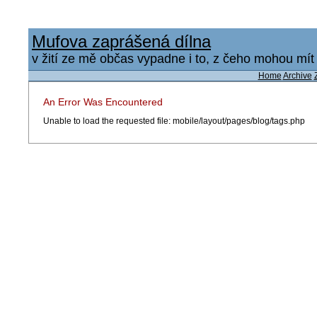
Mufova zaprášená dílna
v žití ze mě občas vypadne i to, z čeho mohou mít u
Home
Archive
An Error Was Encountered
Unable to load the requested file: mobile/layout/pages/blog/tags.php