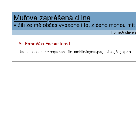
Mufova zaprášená dílna
v žití ze mě občas vypadne i to, z čeho mohou mít u
Home
Archive
An Error Was Encountered
Unable to load the requested file: mobile/layout/pages/blog/tags.php