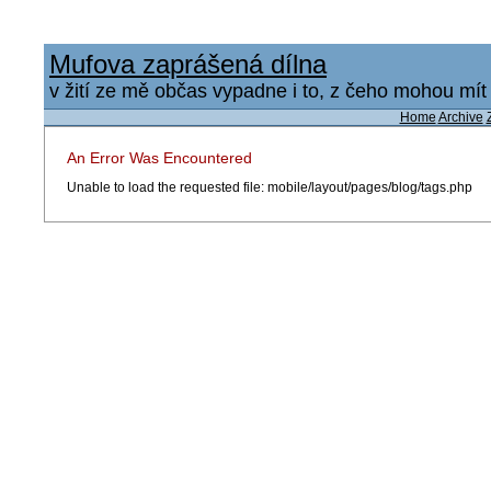
Mufova zaprášená dílna
v žití ze mě občas vypadne i to, z čeho mohou mít u
Home
Archive
An Error Was Encountered
Unable to load the requested file: mobile/layout/pages/blog/tags.php