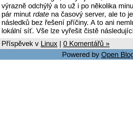
výrazně odchýlý a to už i po několika mi
pár minut
rdate
na časový server, ale to j
následků bez řešení příčiny. A to ani ne
lokální síť. Vše lze vyřešit čistě následuj
Příspěvek v
Linux
|
0 Komentářů »
Powered by
Open Blo