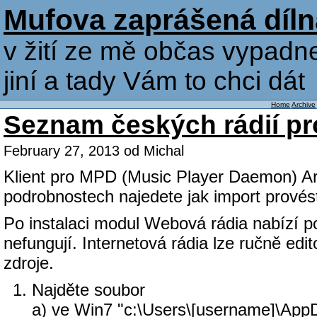
Mufova zaprášená díln
v žití ze mě občas vypadne
jiní a tady Vám to chci dát
Home
Archive
Seznam českých rádií pr
February 27, 2013 od Michal
Klient pro MPD (Music Player Daemon) Ar
podrobnostech najedete jak import provés
Po instalaci modul Webová rádia nabízí p
nefungují. Internetová rádia lze ručně e
zdroje.
Najděte soubor
a) ve Win7 "c:\Users\[username]\AppDa