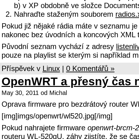
b) v XP obdobně ve složce Documents
Nahraďte staženým souborem
radios.
Pokud již nějaké rádia máte v seznamu je 
nakonec bez úvodních a koncových XML 
Původní seznam vychází z adresy
listenl
pouze na playlist se kterým si například 
Příspěvek v
Linux
|
0 Komentářů »
OpenWRT a přesný čas 
May 30, 2011 od Michal
Oprava firmware pro bezdrátový router 
[img]imgs/openwrt/wl520.jpg[/img]
Pokud nahrajete firmware
openwrt-brcm-2
routeru WL-520gU, záhy zjistíte, že se ča