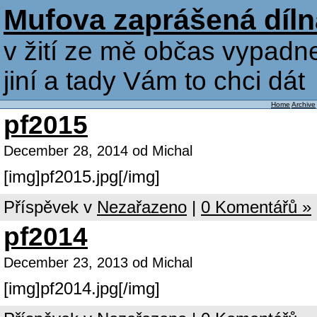
Mufova zaprášená díln
v žití ze mě občas vypadne
jiní a tady Vám to chci dát
Home
Archive
pf2015
December 28, 2014 od Michal
[img]pf2015.jpg[/img]
Příspěvek v
Nezařazeno
|
0 Komentářů »
pf2014
December 23, 2013 od Michal
[img]pf2014.jpg[/img]