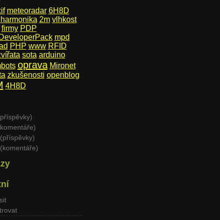
if
meteoradar
6H8D
harmonika
2m
vlhkost
firmy
PDP
eveloperPack
mpd
lad
PHP
www
RFID
zvířata
sota
arduino
oprava
bots
Mironet
ta
zkušenosti
openblog
M
4H8D
příspěvky)
komentáře)
(příspěvky)
(komentáře)
zy
tní
sit
trovat