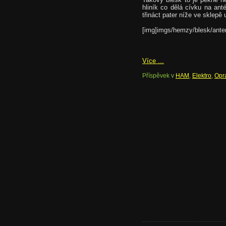
hliník co dělá cívku na an
třináct pater níže ve sklepě u
[img]imgs/hemzy/blesk/anten
Více ...
Příspěvek v
HAM
,
Elektro
,
Opr