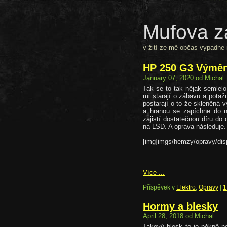
Mufova z
v žití ze mě občas vypadne i
HP 250 G3 Výměn
January 07, 2020 od Michal
Tak se to tak nějak semlelo
mi starají o zábavu a potažm
postarají o to že skleněná v
a hranou se zapíchne do n
zajistí dostatečnou díru do
na LSD. A oprava následuje.
[img]imgs/hemzy/opravy/disp
Více ...
Příspěvek v
Elektro
,
Opravy
|
1
Hormy a blesky
April 28, 2018 od Michal
Takový blesk to je pěkně ne