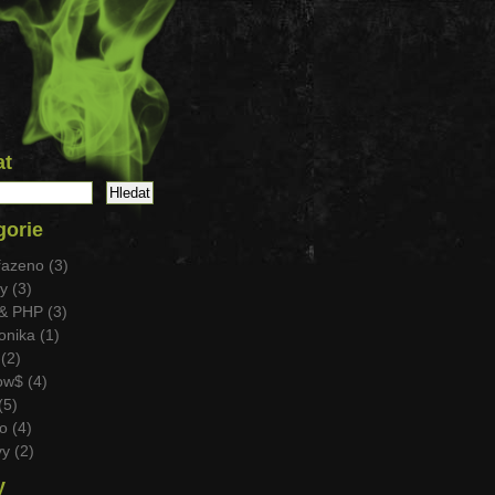
at
gorie
azeno (3)
 (3)
& PHP (3)
nika (1)
(2)
w$ (4)
(5)
o (4)
y (2)
y