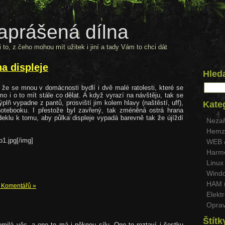
aprášená dílna
 to, z čeho mohou mít užitek i jiní a tady Vám to chci dát
a displeje
Hled
 že se mnou v domácnosti bydlí i dvě malé ratolesti, které se
o i o to mít stále co dělat. A když vyrazí na návštěju, tak se
ýplň vypadne z pantů, prosviští jim kolem hlavy (naštěstí, uff),
Kate
otebooku. I přestože byl zavřený, tak zméněná ostrá hrana
 deklu k tomu, aby půlka displeje vypadá barevně tak že újíždí
Nezař
Hemzy
1.jpg[/img]
WEB 
Harmo
Linux 
Windo
HAM 
 Komentářů »
Elektr
Oprav
Štítk
milá věc, a ono to má i pěknou sílu. Ono to roztaví i šestku