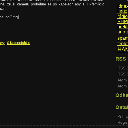
téně, zruší kameru proběhne se po kabelech aby si i křemík o
idr
ex
žil.
linux
rádio
a.jpg[/img]
PHPD
přek
ario
spam
avy
|
0 Komentářů »
teplo
HA
RSS
RSS (
RSS (
Atom 
Atom 
Odka
Osta
Přihlá
Regis