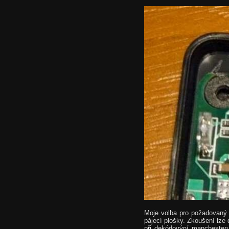
Moje volba pro požadovaný f
pájecí plošky. Zkoušení lze
při dekódovýní manchester