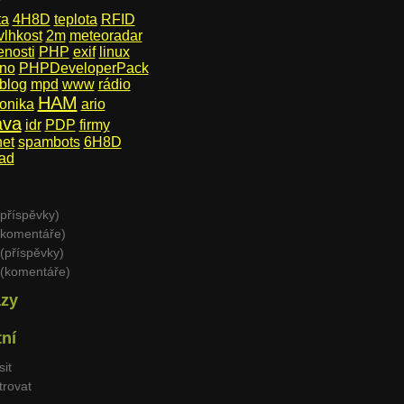
ta
4H8D
teplota
RFID
vlhkost
2m
meteoradar
enosti
PHP
exif
linux
ino
PHPDeveloperPack
blog
mpd
www
rádio
HAM
onika
ario
ava
idr
PDP
firmy
net
spambots
6H8D
lad
příspěvky)
komentáře)
(příspěvky)
(komentáře)
zy
tní
sit
trovat