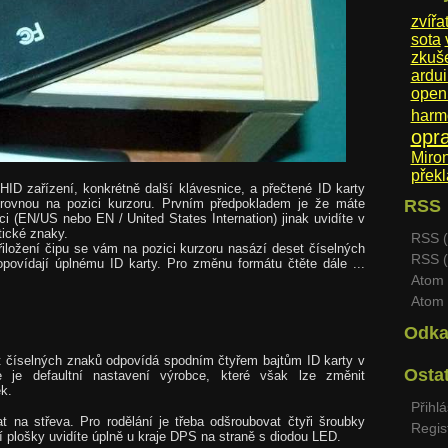
zvířa
sota
zkuš
ardu
open
harm
opr
Miro
přek
HID zařízení, konkrétně další klávesnice, a přečtené ID karty
 rovnou na pozici kurzoru. Prvním předpokladem je že máte
RSS
ci (EN/US nebo EN / United States Internation) jinak uvidíte v
tické znaky.
RSS (
řiložení čipu se vám na pozici kurzoru nasází deset číselných
RSS (
opovídají úplnému ID karty. Pro změnu formátu čtěte dále ...
Atom 
Atom 
Odka
 číselných znaků odpovídá spodním čtyřem bajtům ID karty v
Osta
e je defaultní nastavení výrobce, které však lze změnit
k.
Přihlá
t na střeva. Pro rodělání je třeba odšroubovat čtyři šroubky
Regis
í plošky uvidíte úplně u kraje DPS na straně s diodou LED.