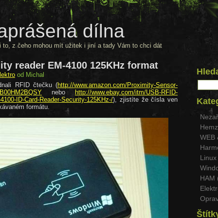
aprášená dílna
 to, z čeho mohou mít užitek i jiní a tady Vám to chci dát
ity reader EM-4100 125KHz format
Hled
lektro
od Michal
dnali RFID čtečku (
http://www.amazon.com/Proximity-Sensor-
dp/B00HM2BQSY
nebo
http://www.ebay.com/itm/USB-RFID-
4100-ID-Card-Reader-Security-125KHz-/
), zjistíte že čísla ven
Kate
ekávaném formátu.
Nezař
Hemzy
WEB 
Harmo
Linux 
Windo
HAM 
Elektr
Oprav
Štítk