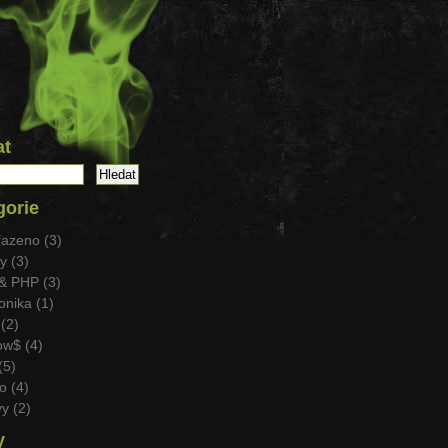
at
gorie
azeno (3)
 (3)
& PHP (3)
nika (1)
(2)
w$ (4)
(5)
o (4)
y (2)
y