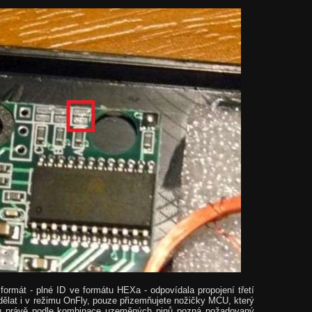
ormát - plné ID ve formátu HEXa - odpovídala propojení třetí
 dělat i v režimu OnFly, pouze přizemňujete nožičky MCU, který
u právě podle kombinace uzeměných pinů pozná požadovaný