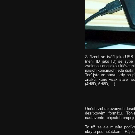
Zařízení se tváří jako USB 
(není ID jako ID) se sype
zvolenou anglickou klávesni
našich končinách leda diakri
Teď jste ve stavu, kdy po p
znaků, které však stále ne
(4H8D, 6H8D, ...)
Oněch zobrazovaných deset
desítkovém formátu. Tohl
nastavením pájecích propoje
To už se ale musíte podíva
ukryté pod nožičkami. Pájec