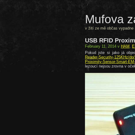
Mufova z
v žití ze mě občas vypadne i
USB RFID Proxim
February 11, 2014 v
HAM
,
E
Pokud jste si jako já obje
Reader-Security-125KHz/
Proximity-Sensor-Smart-EM-
lezoucí nejsou zrovna v oč