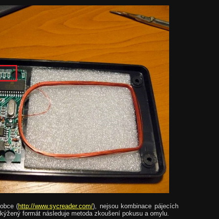
robce (
http://www.sycreader.com/
), nejsou kombinace pájecích
o kýžený formát následuje metoda zkoušení pokusu a omylu.