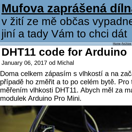
Mufova zaprášená díln
v žití ze mě občas vypadne
jiní a tady Vám to chci dát
Home
Archive
DHT11 code for Arduino
January 06, 2017 od Michal
Doma celkem zápasím s vlhkostí a na začá
případě ho změřit a to po celém bytě. Pro 
měřením vlhkosti DHT11. Abych měl za mál
modulek Arduino Pro Mini.