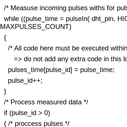
/* Measuse incoming pulses withs for pul
while ((pulse_time = pulseIn( dht_pin, HI
MAXPULSES_COUNT)
{
/* All code here must be executed within
=> do not add any extra code in this
pulses_time[pulse_id] = pulse_time;
pulse_id++;
}
/* Process measured data */
if (pulse_id > 0)
{ /* proccess pulses */