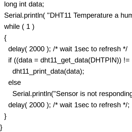
long int data;
Serial.println( "DHT11 Temperature a humi
while ( 1 )
{
delay( 2000 ); /* wait 1sec to refresh */
if ((data = dht11_get_data(DHTPIN)) != 
dht11_print_data(data);
else
Serial.println("Sensor is not responding
delay( 2000 ); /* wait 1sec to refresh */;
}
}