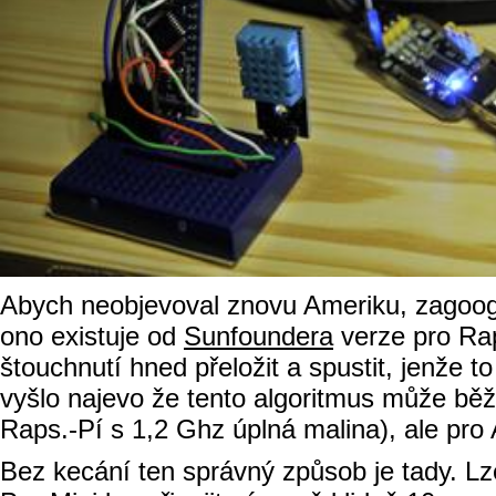
Abych neobjevoval znovu Ameriku, zagooglil 
ono existuje od
Sunfoundera
verze pro Rap
štouchnutí hned přeložit a spustit, jenže t
vyšlo najevo že tento algoritmus může bě
Raps.-Pí s 1,2 Ghz úplná malina), ale pro
Bez kecání ten správný způsob je tady. Lz