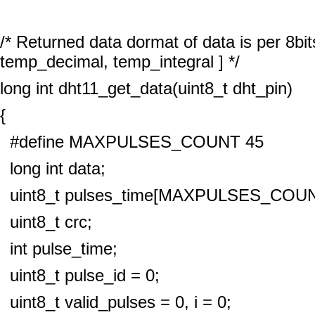
/* Returned data dormat of data is per 8bit
temp_decimal, temp_integral ] */
long int dht11_get_data(uint8_t dht_pin)
{
#define MAXPULSES_COUNT 45
long int data;
uint8_t pulses_time[MAXPULSES_COUN
uint8_t crc;
int pulse_time;
uint8_t pulse_id = 0;
uint8_t valid_pulses = 0, i = 0;