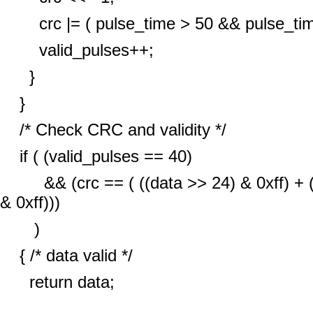
crc |= ( pulse_time > 50 && pulse_time
valid_pulses++;
}
}
/* Check CRC and validity */
if ( (valid_pulses == 40)
&& (crc == ( ((data >> 24) & 0xff) + ((da
& 0xff)))
)
{ /* data valid */
return data;