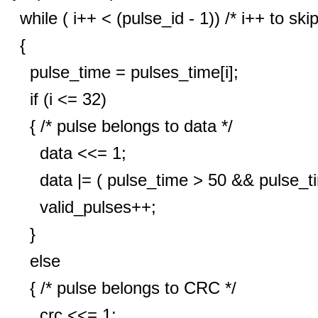
while ( i++ < (pulse_id - 1)) /* i++ to skip 
{
pulse_time = pulses_time[i];
if (i <= 32)
{ /* pulse belongs to data */
data <<= 1;
data |= ( pulse_time > 50 && pulse_ti
valid_pulses++;
}
else
{ /* pulse belongs to CRC */
crc <<= 1;