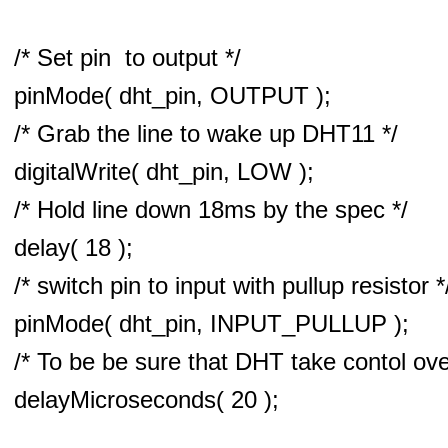
/* Set pin to output */
pinMode( dht_pin, OUTPUT );
/* Grab the line to wake up DHT11 */
digitalWrite( dht_pin, LOW );
/* Hold line down 18ms by the spec */
delay( 18 );
/* switch pin to input with pullup resistor *
pinMode( dht_pin, INPUT_PULLUP );
/* To be be sure that DHT take contol over
delayMicroseconds( 20 );