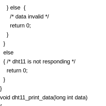
} else {
/* data invalid */
return 0;
}
}
else
{ /* dht11 is not responding */
return 0;
}
}
void dht11_print_data(long int data)