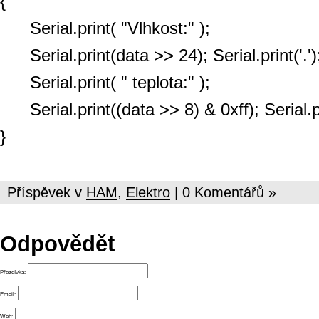
{
Serial.print( "Vlhkost:" );
Serial.print(data >> 24); Serial.print('.'
Serial.print( " teplota:" );
Serial.print((data >> 8) & 0xff); Serial.pr
}
Příspěvek v
HAM
,
Elektro
| 0 Komentářů »
Odpovědět
Přezdívka:
Email:
Web: