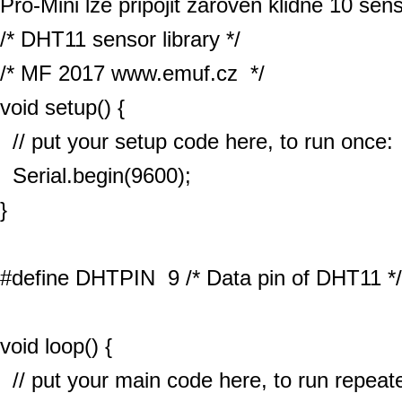
Pro-Mini lze připojit zároveň klidně 10 se
/* DHT11 sensor library */
/* MF 2017 www.emuf.cz */
void setup() {
// put your setup code here, to run once:
Serial.begin(9600);
}
#define DHTPIN 9 /* Data pin of DHT11 */
void loop() {
// put your main code here, to run repeate