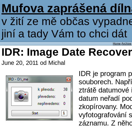
Mufova zaprášená díln
v žití ze mě občas vypadne
jiní a tady Vám to chci dát
Home
Archive
IDR: Image Date Recove
June 20, 2011 od Michal
IDR je program 
souborech. Napřík
ztrátě datumové i
datum neřadí pod
zkopírovany. Mod
vyfotografování 
záznamu. Z něho 