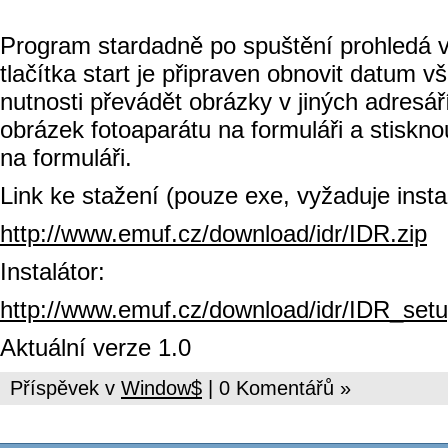
Program stardadně po spuštění prohledá vý
tlačítka start je připraven obnovit datum 
nutnosti převádět obrázky v jiných adresá
obrázek fotoaparátu na formuláři a stisknou
na formuláři.
Link ke stažení (pouze exe, vyžaduje ins
http://www.emuf.cz/download/idr/IDR.zip
Instalátor:
http://www.emuf.cz/download/idr/IDR_setu
Aktuální verze 1.0
Příspěvek v
Window$
| 0 Komentářů »