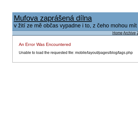
Mufova zaprášená dílna
v žití ze mě občas vypadne i to, z čeho mohou mít u
Home
Archive
An Error Was Encountered
Unable to load the requested file: mobile/layout/pages/blog/tags.php